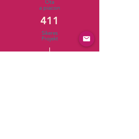
Óta
a piacon
411
Sikeres
Projekt
107
Elégedett
Ügyfél
40+Mrd