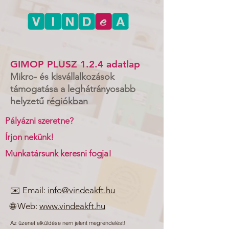
GIMOP PLUSZ 1.2.4 adatlap
Mikro- és kisvállalkozások
támogatása a leghátrányosabb
helyzetű régiókban
Pályázni szeretne?
Írjon nekünk!
Munkatársunk keresni fogja!
✉️ Email:
info@vindeakft.hu
🌐 Web:
www.vindeakft.hu
Az üzenet elküldése nem jelent megrendelést!